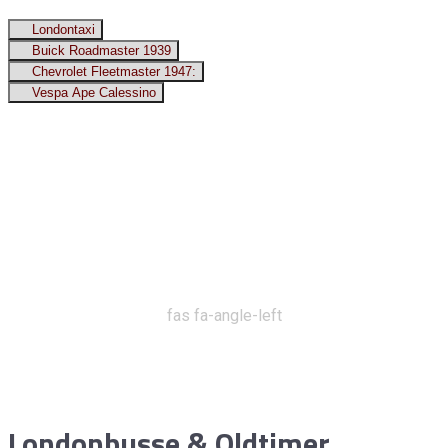
Londontaxi
Buick Roadmaster 1939
Chevrolet Fleetmaster 1947:
Vespa Ape Calessino
fas fa-angle-left
Londonbusse & Oldtimer